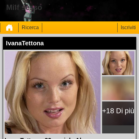
Milf sesso
Ricerca
Iscriviti
IvanaTettona
+18 Di più