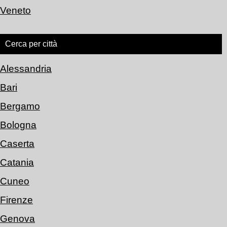
Veneto
Cerca per città
Alessandria
Bari
Bergamo
Bologna
Caserta
Catania
Cuneo
Firenze
Genova